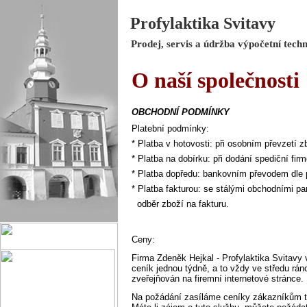
Profylaktika Svitavy
Prodej, servis a údržba výpočetní tech
O naší společnosti
OBCHODNÍ PODMÍNKY
Platební podmínky:
* Platba v hotovosti: při osobním převzetí z
* Platba na dobírku: při dodání spediční fir
* Platba dopředu: bankovním převodem dle 
* Platba fakturou: se stálými obchodními par
odběr zboží na fakturu.
Ceny:
Firma Zdeněk Hejkal - Profylaktika Svitavy 
ceník jednou týdně, a to vždy ve středu rán
zveřejňován na firemní internetové stránce.
Na požádání zasíláme ceníky zákazníkům t