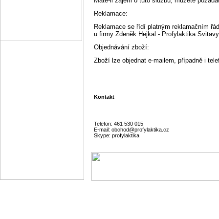
Máte-li zájem o tuto službu, můžete požáda
Reklamace:
Reklamace se řídí platným reklamačním řádem
u firmy Zdeněk Hejkal - Profylaktika Svitavy
Objednávání zboží:
Zboží lze objednat e-mailem, případně i tele
Kontakt
Telefon: 461 530 015
E-mail: obchod@profylaktika.cz
Skype: profylaktika